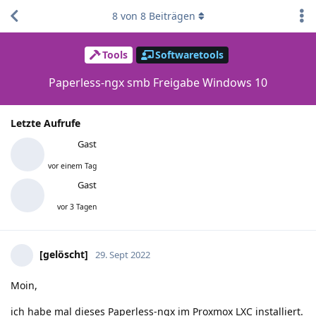
8
von
8
Beiträgen
Tools
Softwaretools
Paperless-ngx smb Freigabe Windows 10
Letzte Aufrufe
Gast
vor einem Tag
Gast
vor 3 Tagen
[gelöscht]
29. Sept 2022
Moin,
ich habe mal dieses Paperless-ngx im Proxmox LXC installiert.