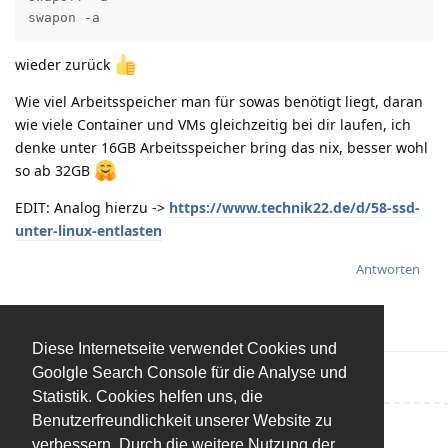
swapon -a
wieder zurück
Wie viel Arbeitsspeicher man für sowas benötigt liegt, daran
wie viele Container und VMs gleichzeitig bei dir laufen, ich
denke unter 16GB Arbeitsspeicher bring das nix, besser wohl
so ab 32GB
EDIT: Analog hierzu ->
https://www.technik22.de/d/58-ssd-
unter-linux-entlasten
Antworten
Diese Internetseite verwendet Cookies und
Goolgle Search Console für die Analyse und
Statistik. Cookies helfen uns, die
Benutzerfreundlichkeit unserer Website zu
Eine Antwort schreiben…
verbessern. Durch die weitere Nutzung der