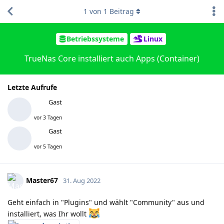
1
von
1
Beitrag
Betriebssysteme
Linux
TrueNas Core installiert auch Apps (Container)
Letzte Aufrufe
Gast
vor 3 Tagen
Gast
vor 5 Tagen
Master67
31. Aug 2022
Geht einfach in "Plugins" und wählt "Community" aus und
installiert, was Ihr wollt