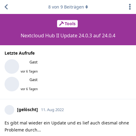
8
von
9
Beiträgen
Tools
Nextcloud Hub II Update 24.0.3 auf 24.0.4
Letzte Aufrufe
Gast
vor 6 Tagen
Gast
vor 6 Tagen
[gelöscht]
11. Aug 2022
Es gibt mal wieder ein Update und es lief auch diesmal ohne
Probleme durch...