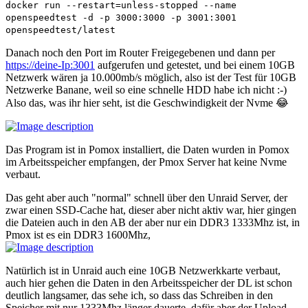
docker run --restart=unless-stopped --name
openspeedtest -d -p 3000:3000 -p 3001:3001
openspeedtest/latest
Danach noch den Port im Router Freigegebenen und dann per
https://deine-Ip:3001
aufgerufen und getestet, und bei einem 10GB
Netzwerk wären ja 10.000mb/s möglich, also ist der Test für 10GB
Netzwerke Banane, weil so eine schnelle HDD habe ich nicht :-)
Also das, was ihr hier seht, ist die Geschwindigkeit der Nvme 😂
Das Program ist in Pomox installiert, die Daten wurden in Pomox
im Arbeitsspeicher empfangen, der Pmox Server hat keine Nvme
verbaut.
Das geht aber auch "normal" schnell über den Unraid Server, der
zwar einen SSD-Cache hat, dieser aber nicht aktiv war, hier gingen
die Dateien auch in den AB der aber nur ein DDR3 1333Mhz ist, in
Pmox ist es ein DDR3 1600Mhz,
Natürlich ist in Unraid auch eine 10GB Netzwerkkarte verbaut,
auch hier gehen die Daten in den Arbeitsspeicher der DL ist schon
deutlich langsamer, das sehe ich, so dass das Schreiben in den
Speicher mit nur 1333Mhz länger dauerte, dafür aber der Upload