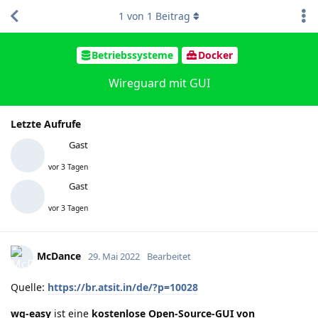
1
von
1
Beitrag
Betriebssysteme
Docker
Wireguard mit GUI
Letzte Aufrufe
Gast
vor 3 Tagen
Gast
vor 3 Tagen
McDance
29. Mai 2022
Bearbeitet
Quelle:
https://br.atsit.in/de/?p=10028
wg-easy
ist eine
kostenlose Open-Source-GUI von