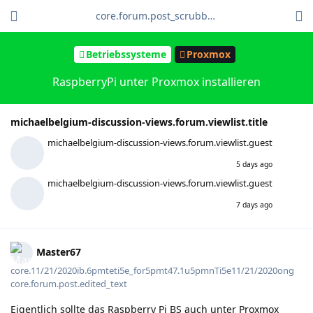
core.forum.post_scrubber.viewing_text
Betriebssysteme
Proxmox
RaspberryPi unter Proxmox installieren
michaelbelgium-discussion-views.forum.viewlist.title
michaelbelgium-discussion-views.forum.viewlist.guest
5 days ago
michaelbelgium-discussion-views.forum.viewlist.guest
7 days ago
Master67
core.11/21/2020ib.6pmteti5e_for5pmt47.1u5pmnTi5e11/21/2020ong
core.forum.post.edited_text
Eigentlich sollte das Raspberry Pi BS auch unter Proxmox