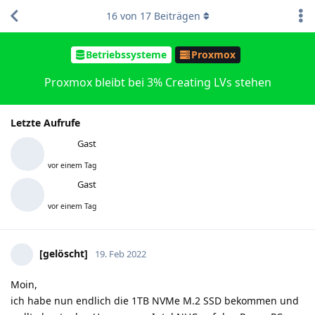
16
von
17
Beiträgen
Betriebssysteme
Proxmox
Proxmox bleibt bei 3% Creating LVs stehen
Letzte Aufrufe
Gast
vor einem Tag
Gast
vor einem Tag
[gelöscht]
19. Feb 2022
Moin,
ich habe nun endlich die 1TB NVMe M.2 SSD bekommen und