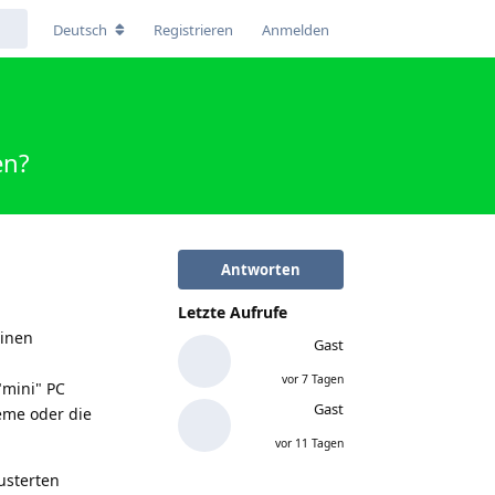
Deutsch
Registrieren
Anmelden
en?
Antworten
Letzte Aufrufe
einen
Gast
vor 7 Tagen
"mini" PC
Gast
eme oder die
vor 11 Tagen
usterten