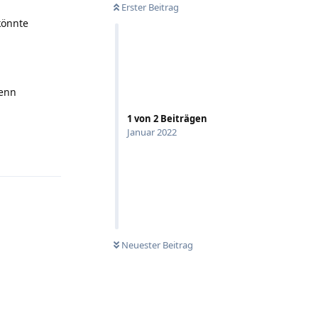
Erster Beitrag
könnte
denn
1
von
2
Beiträgen
Januar 2022
Antworten
Neuester Beitrag