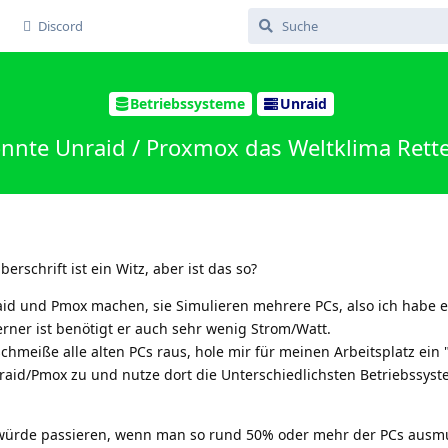
Discord
Betriebssysteme
Unraid
nnte Unraid / Proxmox das Weltklima Rett
erschrift ist ein Witz, aber ist das so?
id und Pmox machen, sie Simulieren mehrere PCs, also ich habe 
rner ist benötigt er auch sehr wenig Strom/Watt.
hmeiße alle alten PCs raus, hole mir für meinen Arbeitsplatz ein 
raid/Pmox zu und nutze dort die Unterschiedlichsten Betriebssyst
 würde passieren, wenn man so rund 50% oder mehr der PCs ausm