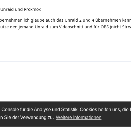
 Unraid und Proxmox
 übernehmen ich glaube auch das Unraid 2 und 4 übernehmen kann
, nutze den jemand Unraid zum Videoschnitt und für OBS (nicht Stre
onsole für die Analyse und Statistik. Cookies helfen uns, die 
en Sie der Verwendung zu.
Weitere Informationen
Impressum
Datenschutz
D