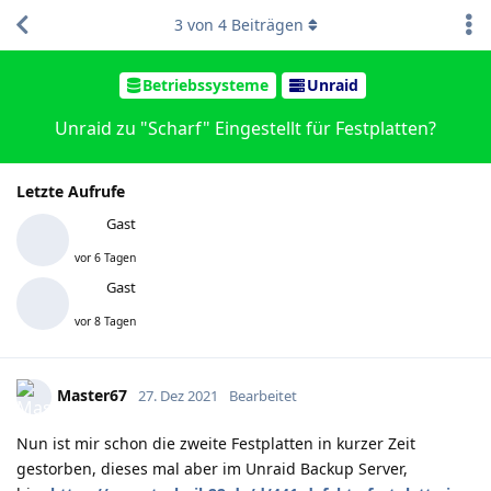
3
von
4
Beiträgen
Betriebssysteme
Unraid
Unraid zu "Scharf" Eingestellt für Festplatten?
Letzte Aufrufe
Gast
vor 6 Tagen
Gast
vor 8 Tagen
Master67
27. Dez 2021
Bearbeitet
Nun ist mir schon die zweite Festplatten in kurzer Zeit
gestorben, dieses mal aber im Unraid Backup Server,