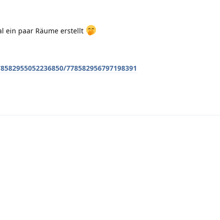
al ein paar Räume erstellt
778582955052236850/778582956797198391