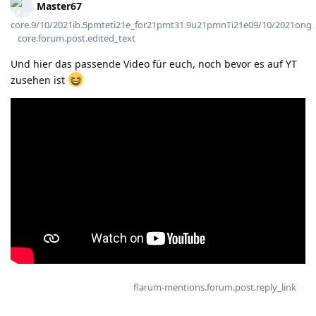
Master67
core.9/10/2021ib.5pmteti21e_for21pmt31.9u21pmnTi21e09/10/2021ong
core.forum.post.edited_text
Und hier das passende Video für euch, noch bevor es auf YT
zusehen ist
flarum-mentions.forum.post.reply_link