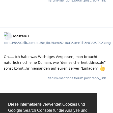
flarum-mentions.forum.post.reply_link
Master67
core.3/5/2023ib.0amteti35e_for35amt52.10u35amnTi35e03/05/2023ong
Oh..... ich habe was Wichtiges Vergessen, man braucht
natürlich noch eine Domain, wie "deinesicherheit.ddnss.de"
sonst könnt Ihr niemanden auf euren Server "Einladen"
flarum-mentions.forum.post.reply_link
Diese Internetseite verwendet Cookies und
Goolgle Search Console für die Analyse und