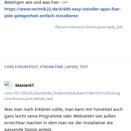
Beteiligen wie und was hier -->>
https://www.technik22.de/d/600-easy-installer-apps-fuer-
jede-gelegenheit-einfach-installieren
flarum-mentions.forum.post.reply_link
CORE.FORUM.POST_STREAM.TIME_LAPSED_TEXT
Master67
core.10/1/2022ib.6amteti8e_for8amt28.8u8amnTi8e10/01/2022ong
core.forum.post.edited_text
Was man noch Erklären sollte, man kann mit YunoHost auch
ganz leicht seine Programme oder Webseiten von außen
erreichbar machen in dem man vor der Installation die
passende Domin anlegt.