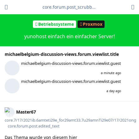
core.forum.post_scrubber.viewing_text
Betriebssysteme
Proxmox
yunohost einfach ein einfacher Server!
michaelbelgium-discussion-views.forum.viewlist.title
michaelbelgium-discussion-views.forum.viewlist.guest
a minute ago
michaelbelgium-discussion-views.forum.viewlist.guest
a day ago
Master67
core.7/17/2021ib.6amteti29e_for29amt33.7u29amnTi29e07/17/2021ong
core.forum.post.edited_text
Das Thema wurde von diesem hier