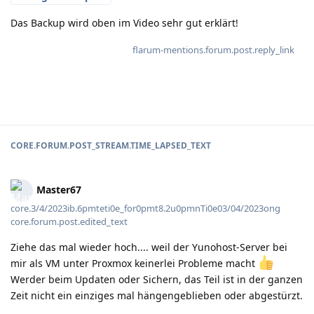
Das Backup wird oben im Video sehr gut erklärt!
flarum-mentions.forum.post.reply_link
CORE.FORUM.POST_STREAM.TIME_LAPSED_TEXT
Master67
core.3/4/2023ib.6pmteti0e_for0pmt8.2u0pmnTi0e03/04/2023ong
core.forum.post.edited_text
Ziehe das mal wieder hoch.... weil der Yunohost-Server bei
mir als VM unter Proxmox keinerlei Probleme macht
Werder beim Updaten oder Sichern, das Teil ist in der ganzen
Zeit nicht ein einziges mal hängengeblieben oder abgestürzt.