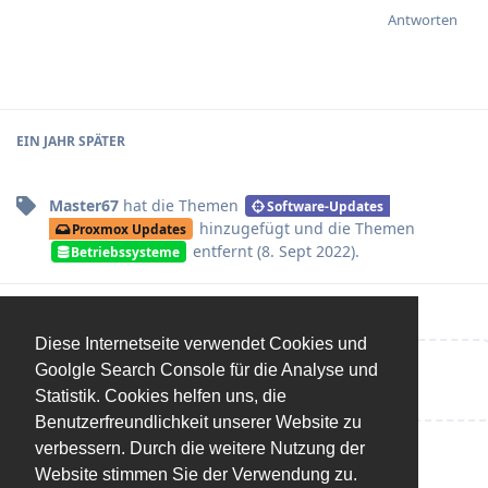
Antworten
EIN JAHR
SPÄTER
Master67
hat
die Themen
Software-Updates
hinzugefügt und
die Themen
Proxmox Updates
entfernt (
8. Sept 2022
).
Betriebssysteme
Diese Internetseite verwendet Cookies und
Goolgle Search Console für die Analyse und
Eine Antwort schreiben…
Statistik. Cookies helfen uns, die
Benutzerfreundlichkeit unserer Website zu
verbessern. Durch die weitere Nutzung der
Website stimmen Sie der Verwendung zu.