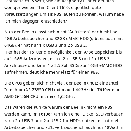
Festplatte ca. 5 Watt) wie ein Raspberry Pi aber deutlich
weniger wie ein Thin Client T610, eigentlich gute
Voraussetzungen um als PBS laufen zu können, warum habe
ich mich dagegen entschieden?
Nun der Beelink lässt sich nicht "Aufrüsten" der bleibt bei
4GB Arbeitsspeicher und 32GB eMMC HDD (gibt es auch mit
64GB), er hat nur 1 x USB 3 und 2 x USB 2.
Hier hat der T610er die Möglichkeit den Arbeitsspeicher bis
auf 16GB Aufzurüsten, er hat 2 x USB 3 und 2 x USB 2
Anschlüsse und kann 1 x 2,5 Zoll SSDs zur 16GB eMMC HDD
aufnehmen, deutliche mehr Platz für einen PBS.
Die CPUs geben sich nicht viel, der Beelink nutz eine Intel
Intel Atom X5-Z8350 CPU mit max. 1.44GHz der T610er eine
AMD G-T56N CPU mit max. 1,65GHz.
Das waren die Punkte warum der Beelink nicht ein PBS
werden kann, im T610er kann ich eine "Dicke" SSD verbauen,
kann 2 x USB 3 und 2 x USB 2 für HDDs nutzen, er hat mehr
Arbeitsspeicher und z.Zt. verbrauche ich auch nur 18Watt im