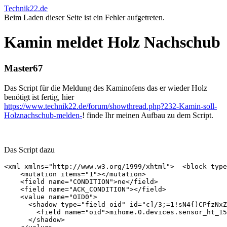
Technik22.de
Beim Laden dieser Seite ist ein Fehler aufgetreten.
Kamin meldet Holz Nachschub
Master67
Das Script für die Meldung des Kaminofens das er wieder Holz
benötigt ist fertig, hier
https://www.technik22.de/forum/showthread.php?232-Kamin-soll-
Holznachschub-melden-
! finde Ihr meinen Aufbau zu dem Script.
Das Script dazu
<xml xmlns="http://www.w3.org/1999/xhtml">  <block type
    <mutation items="1"></mutation>

    <field name="CONDITION">ne</field>

    <field name="ACK_CONDITION"></field>

    <value name="OID0">

      <shadow type="field_oid" id="c]/3;=1!sN4{)CPfzNxZ
        <field name="oid">mihome.0.devices.sensor_ht_15
      </shadow>
