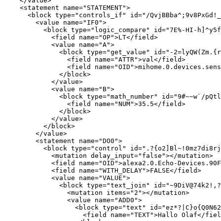
    </value>

    <statement name="STATEMENT">

      <block type="controls_if" id="/QvjBBba^;9v8PxGd!_
        <value name="IF0">

          <block type="logic_compare" id="7E%-HI-h]^y5f
            <field name="OP">LT</field>

            <value name="A">

              <block type="get_value" id="-2=lyQW(Zm.{r
                <field name="ATTR">val</field>

                <field name="OID">mihome.0.devices.sens
              </block>

            </value>

            <value name="B">

              <block type="math_number" id="9#~~w`/pQtl
                <field name="NUM">35.5</field>

              </block>

            </value>

          </block>

        </value>

        <statement name="DO0">

          <block type="control" id=".?{o2]Bl~!0mz7di8rj
            <mutation delay_input="false"></mutation>

            <field name="OID">alexa2.0.Echo-Devices.90F
            <field name="WITH_DELAY">FALSE</field>

            <value name="VALUE">

              <block type="text_join" id="~9DiV@74k2!,?
                <mutation items="2"></mutation>

                <value name="ADD0">

                  <block type="text" id="ez*?|C}o{Q0N62
                    <field name="TEXT">Hallo Olaf</fiel