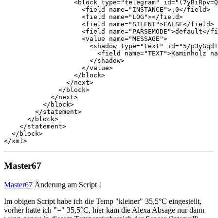
                  <block type="telegram" id="(7yBiRpv=Q
                    <field name="INSTANCE">.0</field>

                    <field name="LOG"></field>

                    <field name="SILENT">FALSE</field>

                    <field name="PARSEMODE">default</fi
                    <value name="MESSAGE">

                      <shadow type="text" id="5/p3yGqd+
                        <field name="TEXT">Kaminholz na
                      </shadow>

                    </value>

                  </block>

                </next>

              </block>

            </next>

          </block>

        </statement>

      </block>

    </statement>

  </block>

</xml>
Master67
Master67
Änderung am Script !
Im obigen Script habe ich die Temp "kleiner" 35,5°C eingestellt,
vorher hatte ich "=" 35,5°C, hier kam die Alexa Absage nur dann