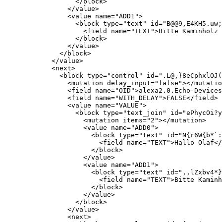
                  </block>

                </value>

                <value name="ADD1">

                  <block type="text" id="B@@9,E4KH5.uw;
                    <field name="TEXT">Bitte Kaminholz 
                  </block>

                </value>

              </block>

            </value>

            <next>

              <block type="control" id=".L@,}8eCphxlOJ(
                <mutation delay_input="false"></mutatio
                <field name="OID">alexa2.0.Echo-Devices
                <field name="WITH_DELAY">FALSE</field>

                <value name="VALUE">

                  <block type="text_join" id="ePhycOi?y
                    <mutation items="2"></mutation>

                    <value name="ADD0">

                      <block type="text" id="N{r6W{b*`:
                        <field name="TEXT">Hallo Olaf</
                      </block>

                    </value>

                    <value name="ADD1">

                      <block type="text" id=",,lZxbv4*}
                        <field name="TEXT">Bitte Kaminh
                      </block>

                    </value>

                  </block>

                </value>

                <next>
