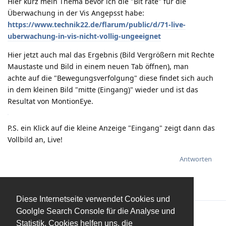
Hier kurz mein Thema bevor ich die "Bit rate" für die
Überwachung in der Vis Angepsst habe:
https://www.technik22.de/flarum/public/d/71-live-
uberwachung-in-vis-nicht-vollig-ungeeignet
Hier jetzt auch mal das Ergebnis (Bild Vergrößern mit Rechte
Maustaste und Bild in einem neuen Tab öffnen), man
achte auf die "Bewegungsverfolgung" diese findet sich auch
in dem kleinen Bild "mitte (Eingang)" wieder und ist das
Resultat von MontionEye.
P.S. ein Klick auf die kleine Anzeige "Eingang" zeigt dann das
Vollbild an, Live!
Antworten
Diese Internetseite verwendet Cookies und
Goolgle Search Console für die Analyse und
Statistik. Cookies helfen uns, die