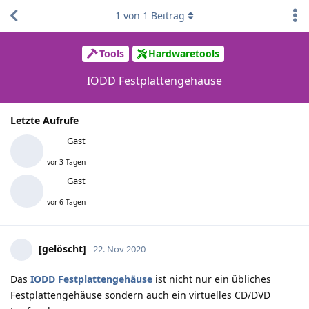
1
von
1
Beitrag
Tools
Hardwaretools
IODD Festplattengehäuse
Letzte Aufrufe
Gast
vor 3 Tagen
Gast
vor 6 Tagen
[gelöscht]
22. Nov 2020
Das
IODD Festplattengehäuse
ist nicht nur ein übliches
Festplattengehäuse sondern auch ein virtuelles CD/DVD