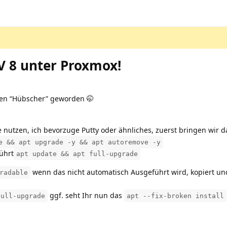
 8 unter Proxmox!
chen “Hübscher” geworden 🤭
nutzen, ich bevorzuge Putty oder ähnliches, zuerst bringen wir da
e && apt upgrade -y && apt autoremove -y
ührt
apt update && apt full-upgrade
wenn das nicht automatisch Ausgeführt wird, kopiert un
radable
ggf. seht Ihr nun das
full-upgrade
apt --fix-broken install