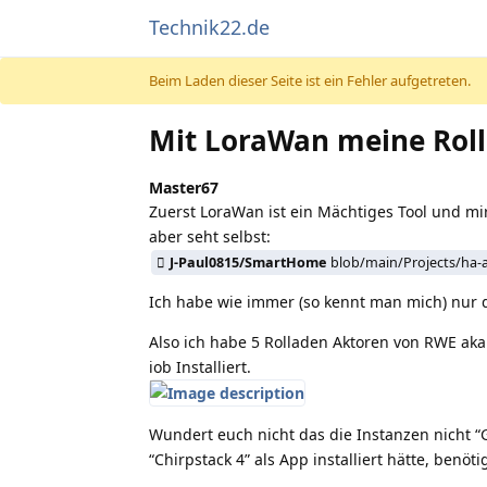
Technik22.de
Beim Laden dieser Seite ist ein Fehler aufgetreten.
Mit LoraWan meine Roll
Master67
Zuerst LoraWan ist ein Mächtiges Tool und mir
aber seht selbst:
J-Paul0815/SmartHome
blob/main/Projects/ha
Ich habe wie immer (so kennt man mich) nur da
Also ich habe 5 Rolladen Aktoren von RWE aka
iob Installiert.
Wundert euch nicht das die Instanzen nicht “
“Chirpstack 4” als App installiert hätte, benöti