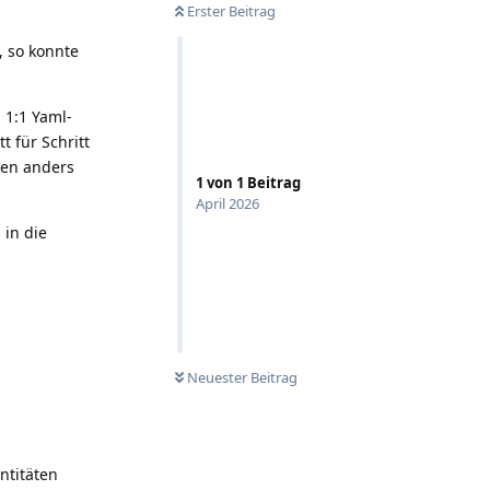
Erster Beitrag
, so konnte
 1:1 Yaml-
t für Schritt
ten anders
1
von
1
Beitrag
April 2026
in die
Neuester Beitrag
ntitäten