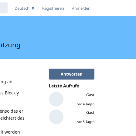
Deutsch
Registrieren
Anmelden
tützung
Antworten
ang an.
Letzte Aufrufe
us Blockly
Gast
vor 4 Tagen
enso das er
Gast
eichtert das
vor 5 Tagen
llt werden