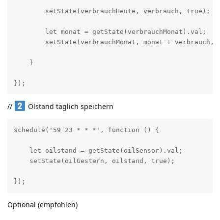
        setState(verbrauchHeute, verbrauch, true);

        let monat = getState(verbrauchMonat).val;

        setState(verbrauchMonat, monat + verbrauch, t
    }

});
//
Ölstand täglich speichern
schedule('59 23 * * *', function () {

    let oilstand = getState(oilSensor).val;

    setState(oilGestern, oilstand, true);

});
Optional (empfohlen)