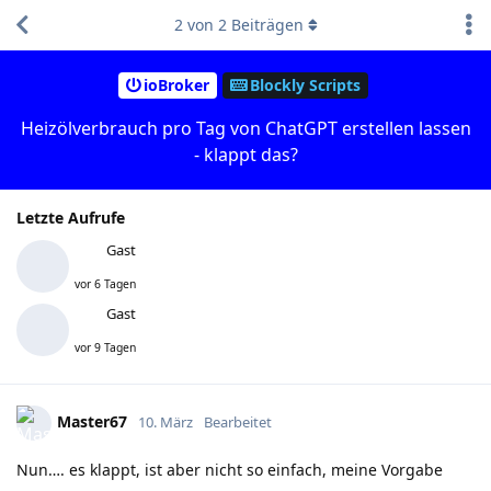
2
von
2
Beiträgen
ioBroker
Blockly Scripts
Heizölverbrauch pro Tag von ChatGPT erstellen lassen
- klappt das?
Letzte Aufrufe
Gast
vor 6 Tagen
Gast
vor 9 Tagen
Master67
10. März
Bearbeitet
Nun…. es klappt, ist aber nicht so einfach, meine Vorgabe