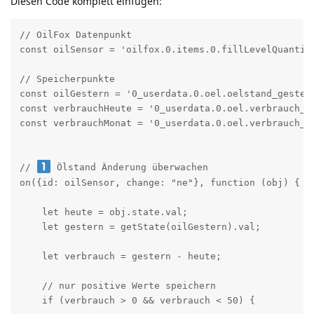
Diesen Code komplett einfügen:
// OilFox Datenpunkt

const oilSensor = 'oilfox.0.items.0.fillLevelQuantity
// Speicherpunkte

const oilGestern = '0_userdata.0.oel.oelstand_gestern
const verbrauchHeute = '0_userdata.0.oel.verbrauch_he
const verbrauchMonat = '0_userdata.0.oel.verbrauch_mo
// 
 Ölstand Änderung überwachen

on({id: oilSensor, change: "ne"}, function (obj) {

    let heute = obj.state.val;

    let gestern = getState(oilGestern).val;

    let verbrauch = gestern - heute;

    // nur positive Werte speichern

    if (verbrauch > 0 && verbrauch < 50) {
