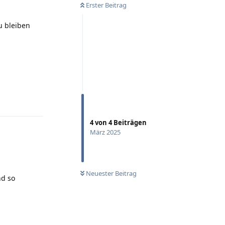
Erster Beitrag
u bleiben
Antworten
4
von
4
Beiträgen
März 2025
Neuester Beitrag
nd so