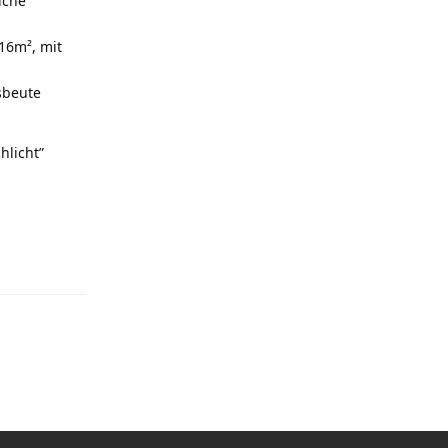
iche
16m², mit
sbeute
hlicht”
Antworten