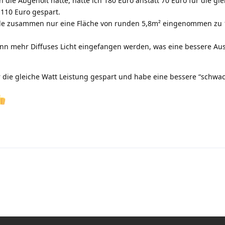
h die Abgeholt hätte, hätte ich 180 Euro anstatt 70 Euro für die gle
 110 Euro gespart.
le zusammen nur eine Fläche von runden 5,8m² eingenommen zu 
nn mehr Diffuses Licht eingefangen werden, was eine bessere Au
r die gleiche Watt Leistung gespart und habe eine bessere “schwac