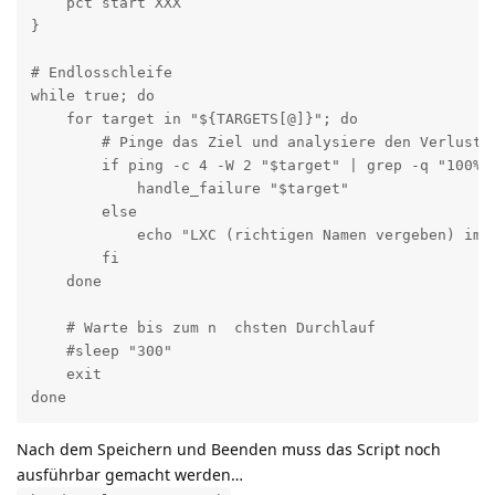
    pct start XXX

}

# Endlosschleife

while true; do

    for target in "${TARGETS[@]}"; do  

        # Pinge das Ziel und analysiere den Verlust

        if ping -c 4 -W 2 "$target" | grep -q "100% p
            handle_failure "$target"  

        else

            echo "LXC (richtigen Namen vergeben) im N
        fi

    done

    # Warte bis zum n  chsten Durchlauf

    #sleep "300"  

    exit

done
Nach dem Speichern und Beenden muss das Script noch
ausführbar gemacht werden…