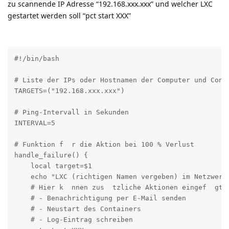
zu scannende IP Adresse “192.168.xxx.xxx” und welcher LXC
gestartet werden soll “pct start XXX”
#!/bin/bash

# Liste der IPs oder Hostnamen der Computer und Conta
TARGETS=("192.168.xxx.xxx")  

# Ping-Intervall in Sekunden

INTERVAL=5

# Funktion f  r die Aktion bei 100 % Verlust

handle_failure() {

    local target=$1

    echo "LXC (richtigen Namen vergeben) im Netzwerk
    # Hier k  nnen zus  tzliche Aktionen eingef  gt w
    # - Benachrichtigung per E-Mail senden

    # - Neustart des Containers

    # - Log-Eintrag schreiben
