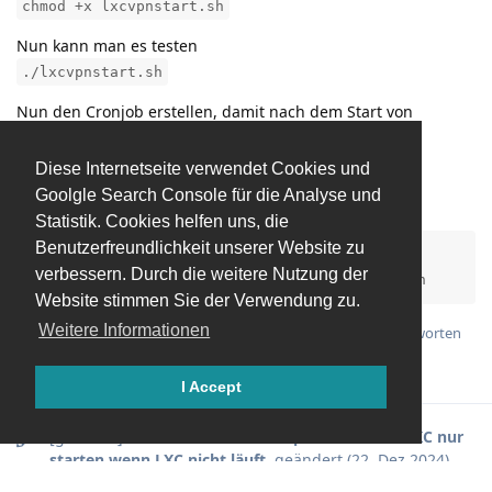
chmod +x lxcvpnstart.sh
Nun kann man es testen
./lxcvpnstart.sh
Nun den Cronjob erstellen, damit nach dem Start von
Proxmox der ganze Spaß ausgeführt wird…
nano /etc/crontab
Diese Internetseite verwendet Cookies und
Goolgle Search Console für die Analyse und
Das angepasst einfügen…
Statistik. Cookies helfen uns, die
Benutzerfreundlichkeit unserer Website zu
#LXC starten wenn dieser nicht läuft

verbessern. Durch die weitere Nutzung der
@reboot root sleep 10 && /root/lxcvpnstart.sh
Website stimmen Sie der Verwendung zu.
Weitere Informationen
Antworten
Master67
gefällt das
.
I Accept
[gelöscht]
hat den Titel zu
Backup Proxmox VE LXC nur
starten wenn LXC nicht läuft.
geändert (
22. Dez 2024
).