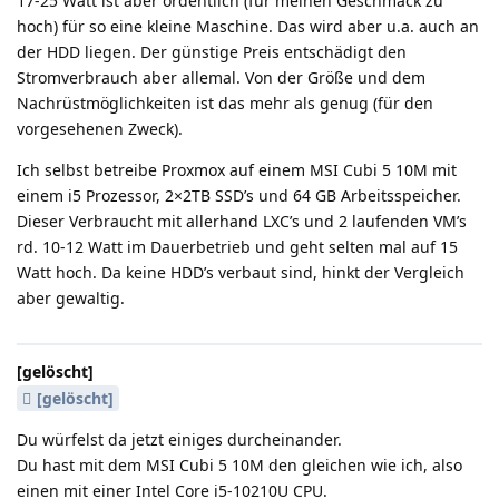
17-25 Watt ist aber ordentlich (für meinen Geschmack zu
hoch) für so eine kleine Maschine. Das wird aber u.a. auch an
der HDD liegen. Der günstige Preis entschädigt den
Stromverbrauch aber allemal. Von der Größe und dem
Nachrüstmöglichkeiten ist das mehr als genug (für den
vorgesehenen Zweck).
Ich selbst betreibe Proxmox auf einem MSI Cubi 5 10M mit
einem i5 Prozessor, 2×2TB SSD’s und 64 GB Arbeitsspeicher.
Dieser Verbraucht mit allerhand LXC’s und 2 laufenden VM’s
rd. 10-12 Watt im Dauerbetrieb und geht selten mal auf 15
Watt hoch. Da keine HDD’s verbaut sind, hinkt der Vergleich
aber gewaltig.
[gelöscht]
[gelöscht]
Du würfelst da jetzt einiges durcheinander.
Du hast mit dem MSI Cubi 5 10M den gleichen wie ich, also
einen mit einer Intel Core i5-10210U CPU.