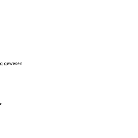
tig gewesen
e.