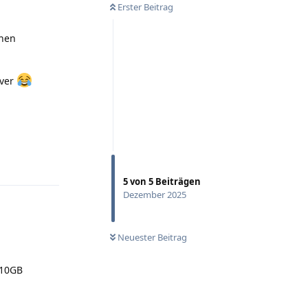
Erster Beitrag
dnen
rver
Antworten
5
von
5
Beiträgen
Dezember 2025
Neuester Beitrag
 10GB