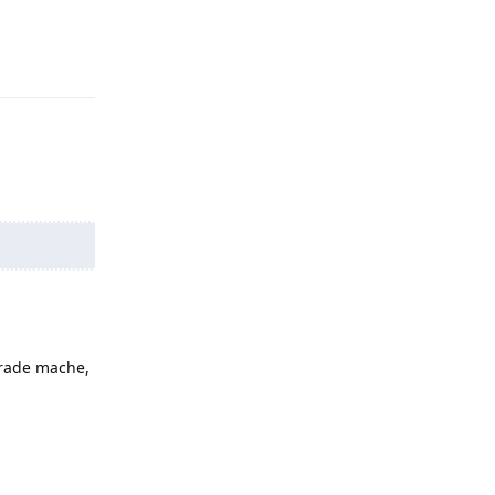
Antworten
grade mache,