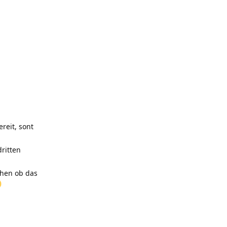
reit, sont
dritten
ehen ob das
Antworten