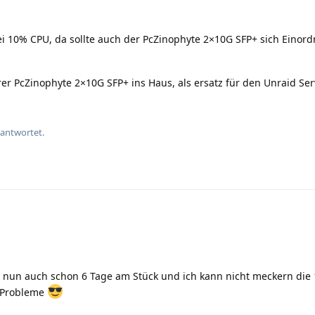
i 10% CPU, da sollte auch der PcZinophyte 2×10G SFP+ sich Einor
r PcZinophyte 2×10G SFP+ ins Haus, als ersatz für den Unraid Se
eantwortet.
t nun auch schon 6 Tage am Stück und ich kann nicht meckern die
 Probleme