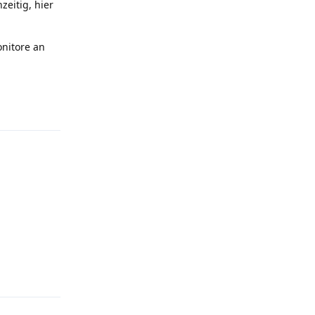
zeitig, hier
onitore an
Antworten
Antworten